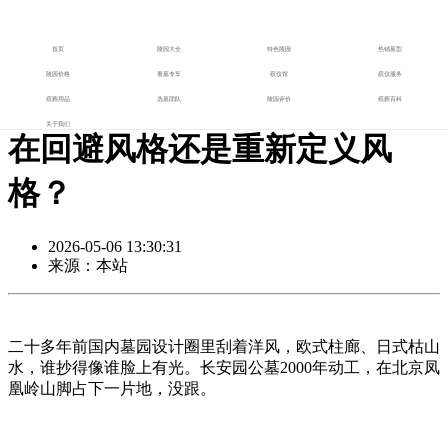
首页
>>
殡葬资讯
>>
行业动态
首页
陵园大全
特色陵园
热销墓型
陵园价格
看墓专车
殡仪馆
殡仪服务
长安园公墓的设计逻辑究竟是
殡葬用品
选墓团队
陵园评价
殡葬百科
关于我们
在回避风格还是重新定义风
格？
2026-05-06 13:30:31
来源：本站
二十多年前国内墓园设计圈里刮着洋风，欧式柱廊、日式枯山
水，谁抄得像谁脸上有光。长安园公墓2000年动工，在北京凤
凰岭山脚占下一片地，没跟。