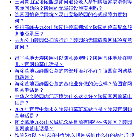
三河灵山宝塔陵园是如何避免老人祭扫爬坡累易滑倒等
实际问题的？陵园的无障碍设施实用吗？
选墓园怕资质踩坑？灵山宝塔陵园的合规保障力度如
何？
祭扫高峰去九公山陵园怕停车拥堵？陵园的停车配套服
务能否承压？
去九公山陵园祭扫通行难？陵园的无障碍路网体验究竟
如何？
昌平墓地天寿陵园可以随意参观吗？陵园具体地址在哪
儿？官网购墓电话是？
海淀墓地西静园公墓的内部环境好不好？陵园官网购墓
电话是？
海淀墓地西静园公墓的基础业务做的怎么样？陵园官网
购墓电话是？
中华永久陵园内部环境为什么这么好？陵园官网购墓电
话是？
2026年官厅中华永久陵园扫墓班车站点是？陵园官网购
墓电话是？
怀柔墓地九公山长城纪念林目前有哪些在售园区？陵园
官网购墓电话是？
预算5万以下可以在中华永久陵园买到什么样的墓地？陵