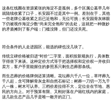
这条红线圈在资源紧张的海淀不是孤例，多个区属公墓早几年
就陆续收紧了口子，长安园不过是其中一例。差别在于，其他
一些老牌公墓收紧之后已近饱和，无位可挑；长安园骨灰林眼
下仍被视作海淀少数“尚未完全饱和”的去处，这就把一种微妙
的矛盾摊到了客户端：门槛没降，但门还没关死。
符合条件的人走进园区，能选的碑也没几块了。
传统立碑价格被归进“时价”二字里，面积按新规执行，具体数
字得坐下来谈。这种定价方式等于把选择权和定价权一并收归
卖方，客户手里能握住的参照系只剩生态葬那条线。
而生态葬的价格牌倒还算清晰。花坛葬六千八一位，草坪葬九
千八起，含可降解骨灰盒和自然石标记；树葬一刀切一万九千
八一株，树木可认养。三档价差拉得不大，定位全在节地、惠
民的方向上。对于预算有限、又刚好落在户籍红线内的家庭，
这几款生态产品几乎是唯一敞开的正门。