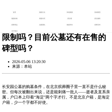
首页
>>
殡葬资讯
>>
行业动态
首页
陵园大全
特色陵园
热销墓型
陵园价格
看墓专车
殡仪馆
殡仪服务
在长安园公墓购墓有什么具体
殡葬用品
选墓团队
陵园评价
殡葬百科
关于我们
限制吗？目前公墓还有在售的
碑型吗？
2026-05-06 13:20:30
来源：本站
长安园公墓的购墓条件，在北京殡葬圈子里一直不是什么秘
密。但每次被翻出来说，还是能刺痛一批人——逝者及直系亲
属，户口本上印着“海淀”两个字才行。不是北京户籍，是海淀
户籍，少一个字都不好使。