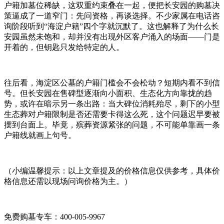
户籍加墓位稀缺，这双重约束叠在一起，便把长安园的购墓决
策逼成了一道窄门：先问资格，再谈选择。不少家属在电话咨
询阶段听到“海淀户籍”四个字就沉默了。这也解释了为什么长
安园虽然未饱和，却并没有出现外区客户涌入的场面——门是
开着的，但钥匙只发给特定的人。
往后看，海淀区公墓的户籍门槛会不会松动？短期内看不到信
号。但长安园在售碑型逐渐向小面积、生态化方向靠拢的趋
势，或许在暗示另一条出路：当大碑位消耗殆尽，剩下的小型
生态葬对户籍限制是否还需要卡得这么死，这个问题迟早要被
摆到台面上。毕竟，殡葬资源紧张的问题，不可能单靠画一条
户籍线就画上句号。‌‌
（小编温馨提示：以上文章提及的价格信息仅供参考，具体价
格信息还需以现场问询价格为主。）‌‌
免费购墓专车：400-005-9967