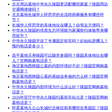
北京周边墓地中华永久陵园更适配哪些家庭？陵园周边
交通网便捷吗？
北京墓地长城华人怀思堂的全流程殡葬服务有哪些环
节？
长城华人怀思堂的具体地址在哪儿？自驾去方便吗？
中华永久陵园的优质生态环境能为家属祭扫体验带来哪
些提升？
中华永久陵园开设了专属固定班车吗？起始站是哪儿？
预约电话是多少？
昌平墓地天寿陵园可以随意参观吗？陵园具体地址在哪
儿？官网购墓电话是？
海淀墓地西静园公墓的内部环境好不好？陵园官网购墓
电话是？
海淀墓地西静园公墓的基础业务做的怎么样？陵园官网
购墓电话是？
中华永久陵园内部环境为什么这么好？陵园官网购墓电
话是？
2026年官厅中华永久陵园扫墓班车站点是？陵园官网购
墓电话是？
怀柔墓地九公山长城纪念林目前有哪些在售园区？陵园