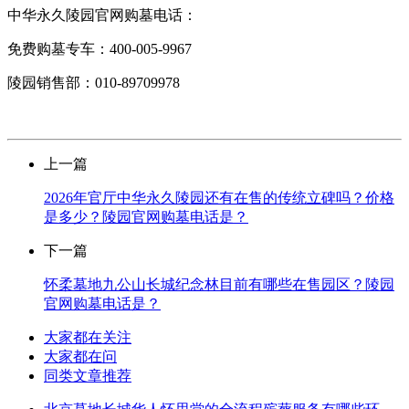
中华永久陵园官网购墓电话：
免费购墓专车：400-005-9967
陵园销售部：010-89709978
上一篇
2026年官厅中华永久陵园还有在售的传统立碑吗？价格
是多少？陵园官网购墓电话是？
下一篇
怀柔墓地九公山长城纪念林目前有哪些在售园区？陵园
官网购墓电话是？
大家都在关注
大家都在问
同类文章推荐