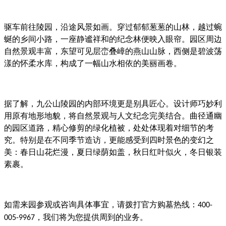
驱车前往陵园，沿途风景如画。穿过郁郁葱葱的山林，越过蜿
蜒的乡间小路，一座静谧祥和的纪念林便映入眼帘。园区周边
自然景观丰富，东望可见层峦叠嶂的燕山山脉，西侧是碧波荡
漾的怀柔水库，构成了一幅山水相依的美丽画卷。
据了解，九公山陵园的内部环境更是别具匠心。设计师巧妙利
用原有地形地貌，将自然景观与人文纪念完美结合。曲径通幽
的园区道路，精心修剪的绿化植被，处处体现着对细节的考
究。特别是在不同季节造访，更能感受到四时景色的变幻之
美：春日山花烂漫，夏日绿荫如盖，秋日红叶似火，冬日银装
素裹。
如需来园参观或咨询具体事宜，请拨打官方购墓热线：
400-
，我们将为您提供周到的业务。
005-9967