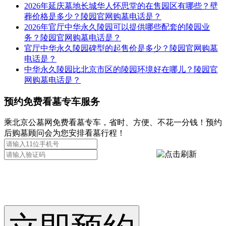
2026年延庆墓地长城华人怀思堂的在售园区有哪些？壁
葬价格是多少？陵园官网购墓电话是？
2026年官厅中华永久陵园可以提供哪些配套的陵园业
务？陵园官网购墓电话是？
官厅中华永久陵园碑型的起售价是多少？陵园官网购墓
电话是？
中华永久陵园比北京市区的陵园环境好在哪儿？陵园官
网购墓电话是？
预约免费看墓专车服务
乘北京公墓网免费看墓专车，省时、方便、不花一分钱！预约
后购墓顾问会为您安排看墓行程！