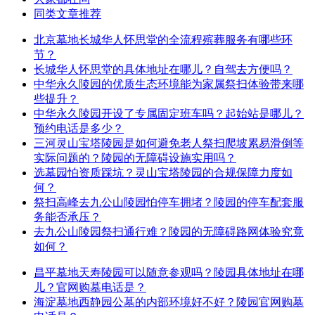
同类文章推荐
北京墓地长城华人怀思堂的全流程殡葬服务有哪些环
节？
长城华人怀思堂的具体地址在哪儿？自驾去方便吗？
中华永久陵园的优质生态环境能为家属祭扫体验带来哪
些提升？
中华永久陵园开设了专属固定班车吗？起始站是哪儿？
预约电话是多少？
三河灵山宝塔陵园是如何避免老人祭扫爬坡累易滑倒等
实际问题的？陵园的无障碍设施实用吗？
选墓园怕资质踩坑？灵山宝塔陵园的合规保障力度如
何？
祭扫高峰去九公山陵园怕停车拥堵？陵园的停车配套服
务能否承压？
去九公山陵园祭扫通行难？陵园的无障碍路网体验究竟
如何？
昌平墓地天寿陵园可以随意参观吗？陵园具体地址在哪
儿？官网购墓电话是？
海淀墓地西静园公墓的内部环境好不好？陵园官网购墓