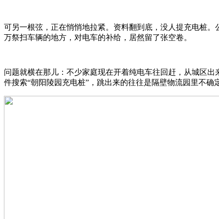
可另一根弦，正在悄悄地拉紧。资料翻到底，没人提充电桩。公
万祭扫车辆的地方，对电车的补给，居然留了张空卷。
问题就横在那儿：不少家庭现在开着纯电车往回赶，从城区出
件搜索“朝阳陵园充电桩”，跳出来的往往是隔壁物流园里不