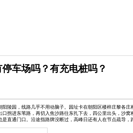
有停车场吗？有充电桩吗？
朝阳陵园，线路几乎不用动脑子。园址卡在朝阳区楼梓庄黎各庄
出口拐进东苇路，再切入焦沙路往东扎下去，四公里出头，沙窝
也是直通门口。沿途指路牌没断过，高峰日还有人在节点疏导，