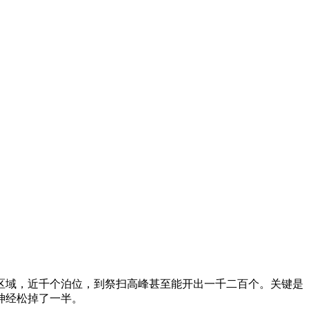
区域，近千个泊位，到祭扫高峰甚至能开出一千二百个。关键是
神经松掉了一半。