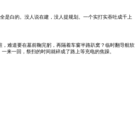
栏全是白的。没人说在建，没人提规划。一个实打实吞吐成千上
桩，难道要在墓前鞠完躬，再隔着车窗半路趴窝？临时翻导航软
，一来一回，祭扫的时间就碎成了路上等充电的焦躁。