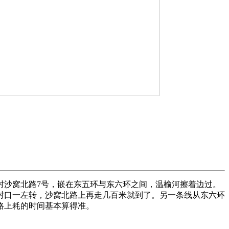
村沙窝北路7号，嵌在东五环与东六环之间，温榆河擦着边过。
村口一左转，沙窝北路上再走几百米就到了。另一条线从东六环
路上耗的时间基本算得准。