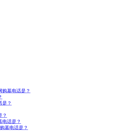
网购墓电话是？
？
话是？
是？
墓电话是？
网购墓电话是？