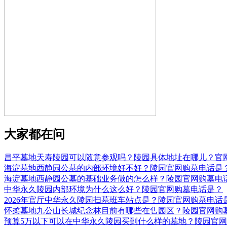
大家都在问
昌平墓地天寿陵园可以随意参观吗？陵园具体地址在哪儿？官
海淀墓地西静园公墓的内部环境好不好？陵园官网购墓电话是
海淀墓地西静园公墓的基础业务做的怎么样？陵园官网购墓电
中华永久陵园内部环境为什么这么好？陵园官网购墓电话是？
2026年官厅中华永久陵园扫墓班车站点是？陵园官网购墓电话
怀柔墓地九公山长城纪念林目前有哪些在售园区？陵园官网购
预算5万以下可以在中华永久陵园买到什么样的墓地？陵园官