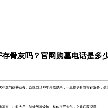
寄存骨灰吗？官网购墓电话是多
灰存放与殡葬业务。园区自
年开放以来，一直提供骨灰寄存业务，是
1999
华墓室、礼祭大厅、随缘阁等设施，整体庄严大气，文化底蕴深厚。