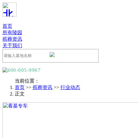
首页
所有陵园
殡葬资讯
关于我们
400-005-9967
当前位置：
首页
>>
殡葬资讯
>>
行业动态
正文